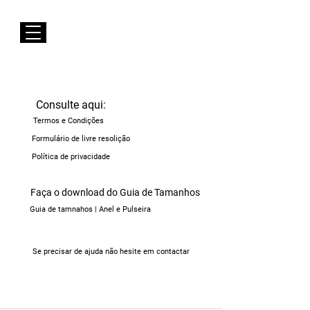
Envios GRÁTIS para Portugal Continental
Susana Barbosa Jewellery
Consulte aqui:
Termos e Condições
Formulário de livre resolição
Política de privacidade
Faça o download do Guia de Tamanhos
Guia de tamnahos | Anel e Pulseira
Se precisar de ajuda não hesite em contactar