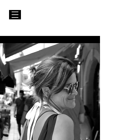
Envios GRÁTIS para Portugal Continental
Susana Barbosa Jewellery