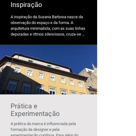
Inspiração
A inspiração da Susana Barbosa nasce da 
observação do espaço e da forma. A 
arquitetura minimalista, com as suas linhas 
depuradas e ritmos silenciosos, cruza-se 
com as cores da cidade do Porto — tons 
contidos, matéria vivida, luz atlântica.

Entre simplicidade e sofisticação, cada peça 
procura equilíbrio: o essencial, sem excesso, 
pensado para existir com naturalidade no 
corpo e no quotidiano.
Prática e
Experimentação
A prática da marca é influenciada pela 
formação da designer e pela 
experimentação contínua. Para além do 