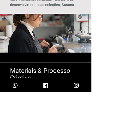
desenvolvimento das coleções, Susana 
Barbosa orienta workshops e projetos 
ligados à joalharia e ao design, mantendo 
uma investigação constante sobre 
materiais, técnicas e combinações 
alternativas.

Esta dimensão experimental reflete-se nas 
peças, onde a pesquisa e o fazer manual 
caminham lado a lado.
Materiais & Processo
Criativo
O trabalho da Susana Barbosa Jewellery 
desenvolve-se a partir de uma relação direta 
com a matéria. A prata e o latão assumem-
se como metais de base, escolhidos pela 
sua resistência, maleabilidade e capacidade 
de atravessar o tempo. A estes juntam-se 
resinas e outros materiais, explorados como 
elementos de contraste e experimentação.
