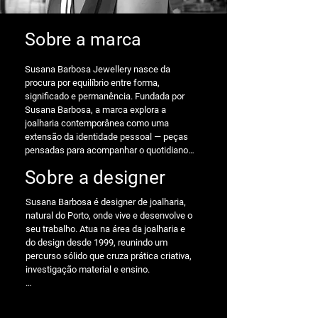
Sobre a marca
Susana Barbosa Jewellery nasce da 
procura por equilíbrio entre forma, 
significado e permanência. Fundada por 
Susana Barbosa, a marca explora a 
joalharia contemporânea como uma 
extensão da identidade pessoal — peças 
pensadas para acompanhar o quotidiano e 
atravessar o tempo. Cada coleção parte de 
Sobre a designer
uma observação sensível do espaço, do 
corpo e da relação entre o cheio e o vazio, 
Susana Barbosa é designer de joalharia, 
o reflexo e a matéria.

natural do Porto, onde vive e desenvolve o 
seu trabalho. Atua na área da joalharia e 
O processo criativo desenvolve-se entre o 
do design desde 1999, reunindo um 
desenho, a experimentação manual e a 
percurso sólido que cruza prática criativa, 
atenção ao detalhe, dando origem a joias 
investigação material e ensino.

minimalistas com carácter e presença. 
Produzidas em pequenas séries, as peças 
Ao longo do seu percurso, tem 
da SBJ privilegiam a durabilidade, a 
desenvolvido trabalho como designer e 
qualidade dos materiais e uma abordagem 