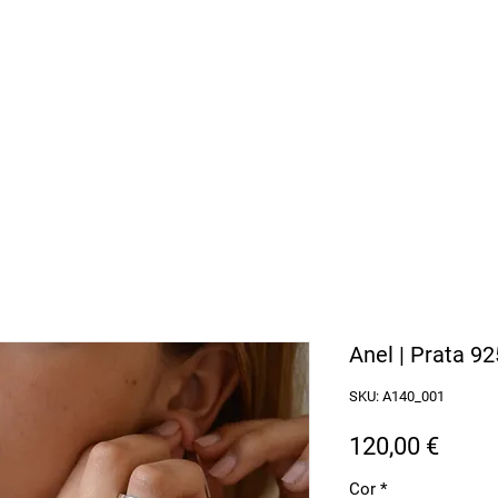
arbosa Jewellery
l Continental
Anel | Prata 92
SKU: A140_001
Preç
120,00 €
Cor
*