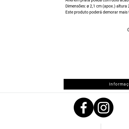
Dimensões: ø 2,1 cm (apox.) altura 
Este produto poderá demorar mais 
dias. Para mais informações sobre 
para: info@sbj.pt
Informaç
Contactos