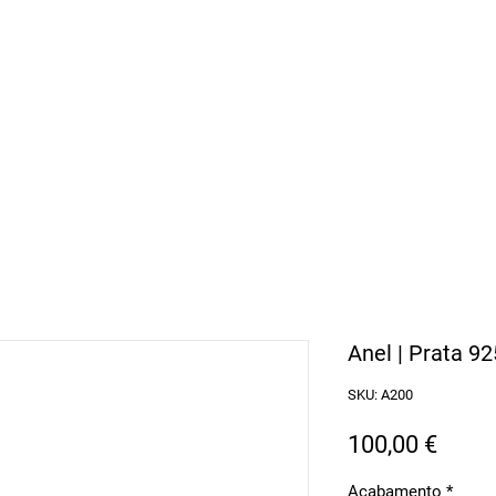
arbosa Jewellery
l Continental
Anel | Prata 92
SKU: A200
Preç
100,00 €
Acabamento
*