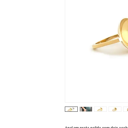
Anel em prata polida com dois aca