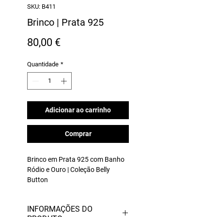
SKU: B411
Brinco | Prata 925
Preço
80,00 €
Quantidade
*
Adicionar ao carrinho
Comprar
Brinco em Prata 925 com Banho
Ródio e Ouro | Coleção Belly
Button
Dimensões: ø 30 mm (apox.)
altura 25mm
INFORMAÇÕES DO
Peso: 7g (aprox.).