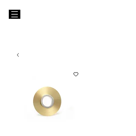
Envios GRÁTIS para Portugal Continental
Susana Barbosa Jewellery