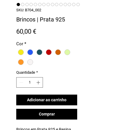
SKU: B704_002
Brincos | Prata 925
Preço
60,00 €
Cor
*
Quantidade
*
Adicionar ao carrinho
Comprar
Brincos em Prata 925 e Resina