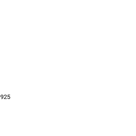
 925
o