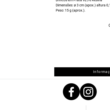
Dimensões: ø 3 cm (apox.) altura 0
Peso: 15 g (aprox.).
Este produto poderá demorar mais 
dias. Para mais informações sobre 
para: info@sbj.pt
Informaç
Contactos