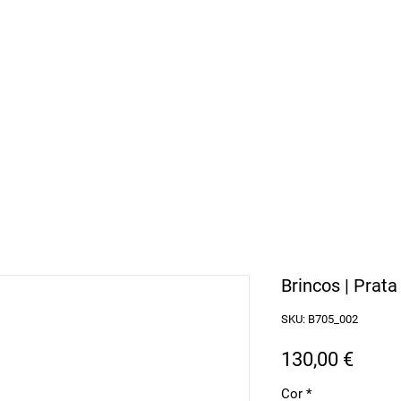
arbosa Jewellery
l Continental
Brincos | Prata
SKU: B705_002
Preç
130,00 €
Cor
*