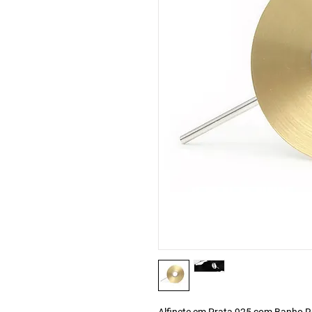
Alfinete em Prata 925 com Banho Ró