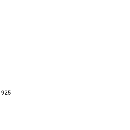
a 925
o