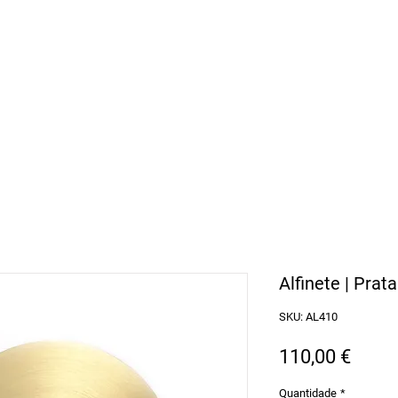
arbosa Jewellery
l Continental
Alfinete | Prat
SKU: AL410
Preç
110,00 €
Quantidade
*