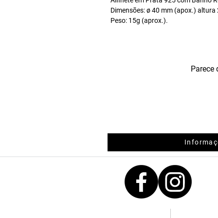
Dimensões: ø 40 mm (apox.) altur
Peso: 15g (aprox.).
Parece 
Informaç
Contactos