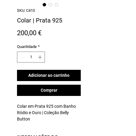
SKU: C410
Colar | Prata 925
Preço
200,00 €
Quantidade
*
Adicionar ao carrinho
Comprar
Colar em Prata 925 com Banho
Ródio e Ouro | Coleção Belly
Button
Dimensões:
ø 40 mm, ø 30 mm
(apox.) Fio colocado: 430 mm