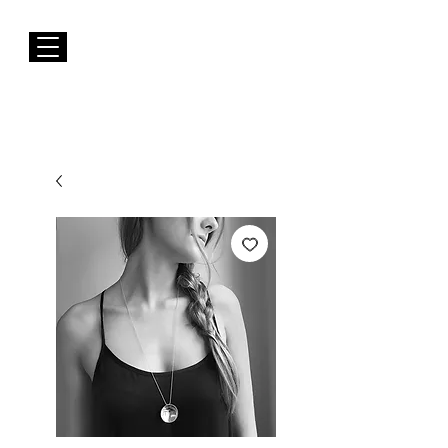
Envios GRÁTIS para Portugal Continental
Susana Barbosa Jewellery