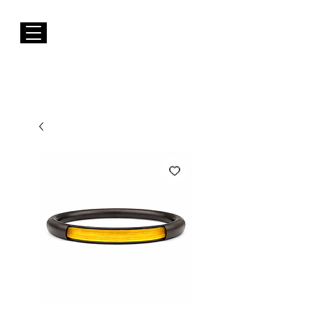
Envios GRÁTIS para Portugal Continental
Susana Barbosa Jewellery