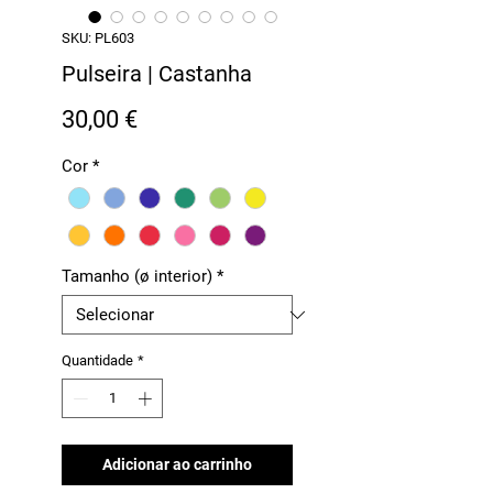
SKU: PL603
Pulseira | Castanha
Preço
30,00 €
Cor
*
Tamanho (ø interior)
*
Quantidade
*
Adicionar ao carrinho