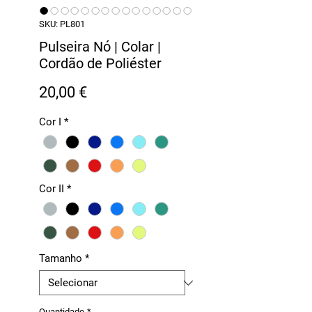
SKU: PL801
Pulseira Nó | Colar |
Cordão de Poliéster
Preço
20,00 €
Cor I
*
Cor II
*
Tamanho
*
Quantidade
*