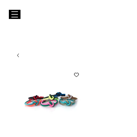
Envios GRÁTIS para Portugal Continental
Susana Barbosa Jewellery