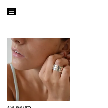
Envios GRÁTIS para Portugal Continental
Susana Barbosa Jewellery
Anel | Prata 925