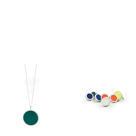
arbosa Jewellery
l Continental