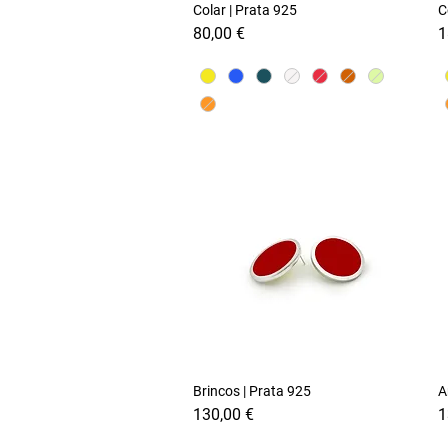
Colar | Prata 925
Visualização rápida
C
Preço
P
80,00 €
1
Brincos | Prata 925
Visualização rápida
A
Preço
P
130,00 €
1